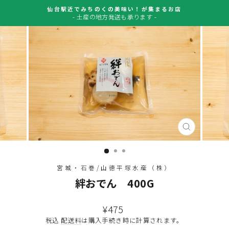
コ
仙台駅近でみちのくの美味い！が集まるお店
ン
- 土産の地方発送も承ります -
ス
テ
ラ
ン
イ
ツ
ド
に
シ
ス
ョ
キ
ー
ッ
を
プ
止
す
め
る
る
閉
じ
る
宮城・石巻/山徳平塚水産（株）
絆おでん 400G
¥475
税込
配送料
は購入手続き時に計算されます。